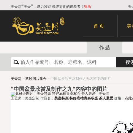
®
®
美壶网
美壶
，魅力紫砂 传统文化的追慕者！
登录
美
首 页
美
作品
美壶网
>
紫砂图片集合
> 中国盆景欣赏及制作之九内容中的图片
"中国盆景欣赏及制作之九"内容中的图片
工艺师：美壶定制 作品名：
美壶特惠 特好底槽青秦权壶 茶人最爱
价格：
点此