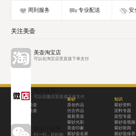
周到服务
专业配送
安
关注美壶
美壶淘宝店
可以在淘宝店里直接下单支付
美壶微店
可以在微店里直接下单支付
关于
紫砂
知识
关于美壶
原创作品
紫砂资料
联系美壶
仿古作品
泥料专题
最新美壶
壶型专题
紫砂光影
紫砂壶视频
微信小程序
美壶印象
紫砂新闻
紫砂壶名家
紫砂壶保养
扫一扫，轻松购