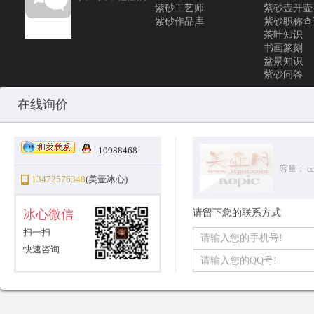
紫砂工艺师
紫砂壶开壶
紫砂作品库
紫砂职称查
茶叶知识
书画篆刻
盆景知识
紫砂问答
媒体宣传部：0.0018651485443115
media@51pot.com
商务拓展部：0.10
在线询价
Copyright © 2010-2026 All Rights Reserved
沪ICP备12031096号-1
美
10988468
容量：
cc
13472576348
(美壶冰心)
冰心微信
请留下您的联系方式
扫一扫
快速咨询