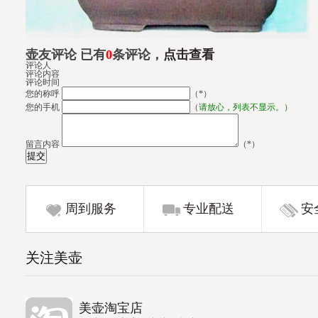
壶友评论 已有
0
条评论，
点击查看
评论人
评论内容
评论时间
您的称呼
（*）
您的手机
（
请放心，列表不显示。）
留言内容
（*）
周到服务
专业配送
安
关注美壶
美壶淘宝店