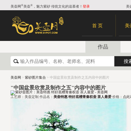
®
®
美壶网
美壶
，魅力紫砂 传统文化的追慕者！
登录
美
首 页
美
作品
美壶网
>
紫砂图片集合
> 中国盆景欣赏及制作之五内容中的图片
"中国盆景欣赏及制作之五"内容中的图片
工艺师：美壶定制 作品名：
美壶特惠 特好底槽青秦权壶 茶人最爱
价格：
点此